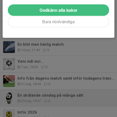
Godkänn alla kakor
Tidigare nyheter
Bara nödvändiga
Föräldramatch samt sommarhälsning
18 jun, 21:09
2
En blöt men härlig match
14 jun, 21:49
0
Veni vidi vici...
7 jun, 19:23
0
Info från dagens match samt inför tisdagens träning
31 maj, 18:44
0
En strålande söndag på många sätt
25 maj, 19:47
0
Inför 2026