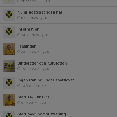
28 apr, 20:56
0
Nu är höstsäsongen här
6 aug 2025
0
Information
24 apr 2025
0
Träningar
23 mar 2024
0
Bingolotter och KBK-lotten
19 mar 2024
0
Ingen träning under sportlovet
13 feb 2024
0
Start 16/1 kl:17:15
9 jan 2024
0
Start med inomhusträning