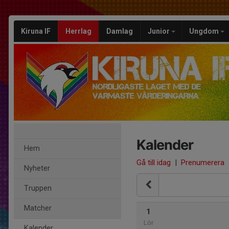
Kiruna IF
Herrlag
Damlag
Junior
Ungdom
Kalender
Hem
Gå till idag
|
Prenumerera
Nyheter
Truppen
Matcher
1
Lör
Kalender