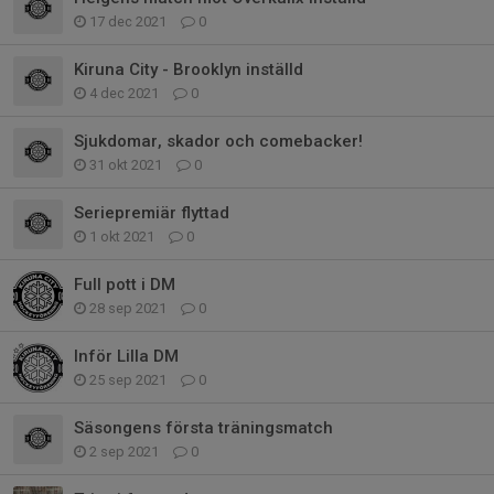
17 dec 2021
0
Kiruna City - Brooklyn inställd
4 dec 2021
0
Sjukdomar, skador och comebacker!
31 okt 2021
0
Seriepremiär flyttad
1 okt 2021
0
Full pott i DM
28 sep 2021
0
Inför Lilla DM
25 sep 2021
0
Säsongens första träningsmatch
2 sep 2021
0