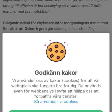
lagen som följt med från våran serie innan jul. Men alla lag som
tar sig till alltvåan är bra hockeylag så vi väntar oss 12 tuffa
matcher mot bra motstånd."
Glädjande också för cityfansen inför morgondagens match mot
Rosvik är att
Oskar Ågren
gör säsongsdebut efter lång
frånvaro där han rehabat kroppen efter en operation som gjorde
i somras.
Väl mött men håll avstånd på Lombia imorgon!
Dela nyhet
Godkänn kakor
Vi använder oss av kakor (cookies) för att vår
Kommentarer
webbplats ska fungera bra för dig. De används
även för webbanalys i syfte att hjälpa oss att
förbättra våra tjänster.
Så använder vi cookies