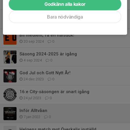
Tidigare nyheter
Godkänn alla kakor
Tack för Säsongen 24/25
Bara nödvändiga
26 feb 2025
1
Bli medlem, få en halsduk!
20 sep 2024
0
Säsong 2024-2025 är igång
4 sep 2024
0
God Jul och Gott Nytt År!
24 dec 2023
0
16:e City-säsongen är snart igång
24 jul 2023
0
Inför Alltvåan
7 jan 2022
0
Helgens match mot Överkalix inställd