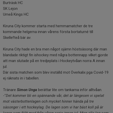
Burträsk HC
SK Lejon
Umeå Kings HC
Kiruna City kommer starta med hemmamatcher de tre
kommande helgerna innan vårens första bortaturné till
Skellefteå bär av.
Kiruna City hade en bra men något ojämn höstsäsong där man
blandade riktigt fin ishockey med några bottennapp vilket gjorde
att man slutade på en tredjeplats i Hockeytvåan norra A innan
jul.
Där sista matchen som blev inställd mot Överkalix pga Covid-19
ej räknats in i tabellen.
Tränare
Simon Unga
berättar lite om tankarna inför alltvåan.
-"
Det kommer bli en spännande vår, det är längesen vi spelat
mot västerbottenlagen och mycket hinner hända på tre
säsonger i ett hockeylag. De lagen som vi har bäst koll på är