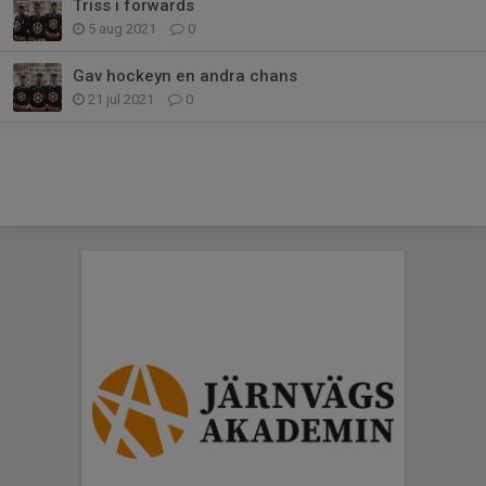
Triss i forwards
5 aug 2021
0
Gav hockeyn en andra chans
21 jul 2021
0