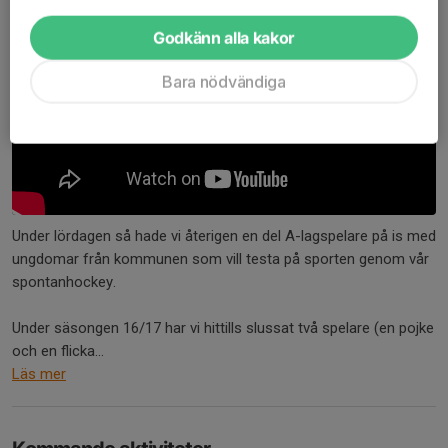
Godkänn alla kakor
Bara nödvändiga
Under lördagen så hade vi återigen en del A-lagspelare på is med
ungdomar från kommunen som vill testa på sporten genom vår
spontanhockey.
Under säsongen 16/17 har vi hittills slussat två spelare (en pojke
och en flicka...
Läs mer