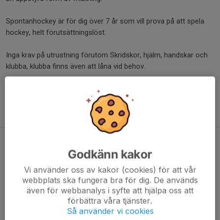
Spontanhockey är för dig över 7 år som vill prova på att spela
hockey, helt förutsättningslöst.
Inga krav på utrustning förutom Skridskor, hjälm, handskar och
klubba, klubba finns även att låna vid behov.
Avgift:
Medlemskap 50kr/person.
Gäller en hel säsong.
Spontanhockeyn levererar
Godkänn kakor
7 jan 2017
0 kommentarer
Vi använder oss av kakor (cookies) för att vår
webbplats ska fungera bra för dig. De används
även för webbanalys i syfte att hjälpa oss att
förbättra våra tjänster.
Så använder vi cookies