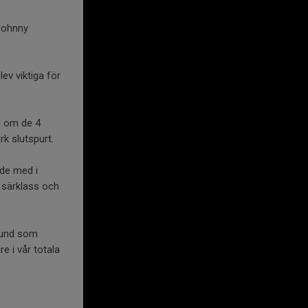
 Johnny
ev viktiga för
l om de 4
rk slutspurt.
gde med i
i särklass och
 Lund som
e i vår totala