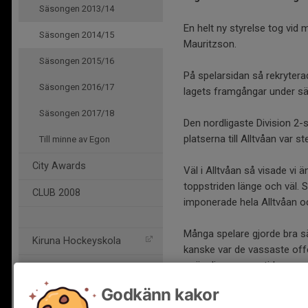
Säsongen 2013/14
En helt ny styrelse tog vid
Säsongen 2014/15
Mauritzson.
Säsongen 2015/16
På spelarsidan så rekrytera
Säsongen 2016/17
lagets framgångar under s
Säsongen 2017/18
Den nordligaste Division 2-
platserna till Alltvåan var 
Till minne av Egon
City Awards
Väl i Alltvåan så visade vi 
toppstriden länge och väl. 
CLUB 2008
imponerade hela Alltvåan och
Många spelare gjorde bra s
Kiruna Hockeyskola
kanske var de vassaste offe
poängliga genom tiderna, my
Kiruna IF
Godkänn kakor
Vårt Divison 3-lag slutade på