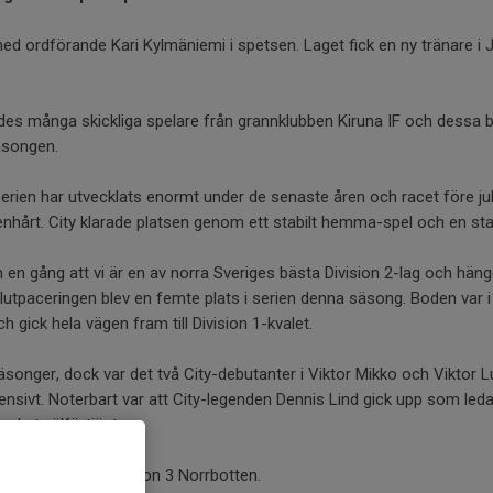
 med ordförande Kari Kylmäniemi i spetsen. Laget fick en ny tränare i
des många skickliga spelare från grannklubben Kiruna IF och dessa bl
äsongen.
serien har utvecklats enormt under de senaste åren och racet före ju
stenhårt. City klarade platsen genom ett stabilt hemma-spel och en sta
än en gång att vi är en av norra Sveriges bästa Division 2-lag och hän
Slutpaceringen blev en femte plats i serien denna säsong. Boden var 
 gick hela vägen fram till Division 1-kvalet.
äsonger, dock var det två City-debutanter i Viktor Mikko och Viktor
nsivt. Noterbart var att City-legenden Dennis Lind gick upp som ledar
cket välförtjänt.
 fjärde plats i Division 3 Norrbotten.