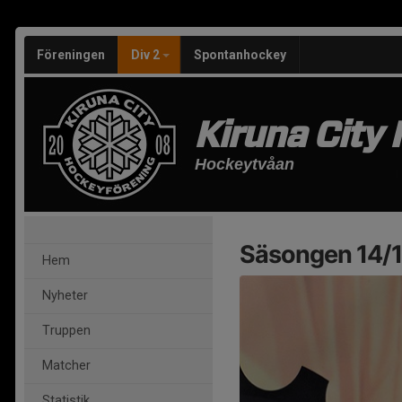
Föreningen
Div 2
Spontanhockey
Kiruna City
Hockeytvåan
Säsongen 14/
Hem
Nyheter
Truppen
Matcher
Statistik