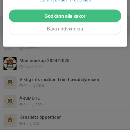
Vinnarna i kontantlotteri
23 jan, 08:36
Godkänn alla kakor
Medlemskap 2025/2026
Bara nödvändiga
25 sep 2025
Vinnare kontantlotteri
19 jan 2025
Medlemskap 2024/2025
16 jan 2025
Viktig information från huvudstyrelsen
22 aug 2024
ÅRSMÖTE
14 maj 2024
Kansliets öppettider
3 maj 2024