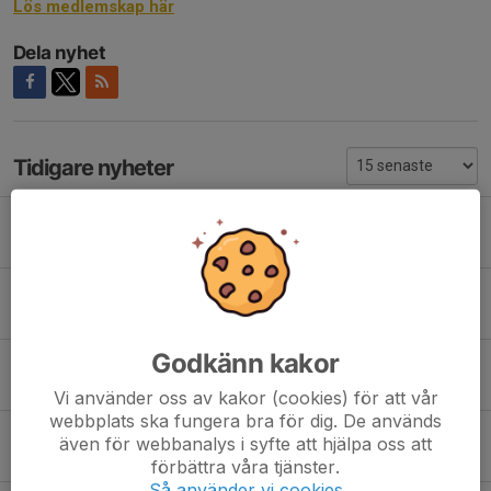
Lös medlemskap här
Dela nyhet
Tidigare nyheter
Öppettider
13 apr, 22:34
Påsklov
30 mar, 21:18
Godkänn kakor
Påskpaket bingo
19 mar, 21:39
Vi använder oss av kakor (cookies) för att vår
webbplats ska fungera bra för dig. De används
Sportlov
även för webbanalys i syfte att hjälpa oss att
17 feb, 19:13
förbättra våra tjänster.
Så använder vi cookies