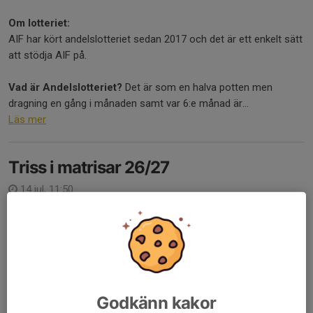
Om lotteriet:
AIF har kört andelslotteriet sedan 2017 och det är ett enkelt sätt
att stödja AIF på.
Vad är Andelslotteriet?
Det är som en halva potten men
dragning en gång i månaden samt var 6:e månad är...
Läs mer
Triss i matrisar 26/27
14 jul, 11:50
Godkänn kakor