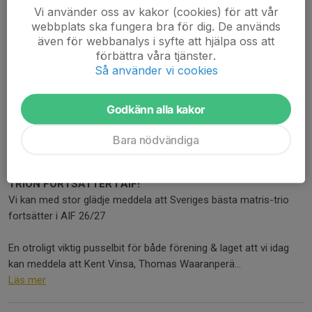
Vi använder oss av kakor (cookies) för att vår
webbplats ska fungera bra för dig. De används
även för webbanalys i syfte att hjälpa oss att
förbättra våra tjänster.
Så använder vi cookies
Godkänn alla kakor
Bara nödvändiga
Kent Vinsa, Thomas Waaranperä, Kent Haapaniemi
TRION FORTSÄTTER I AIF!
Vi kan med stor glädje meddela att Sveriges bästa matris-trio
fortsätter i AIF 26/27
En otroligt viktig pusselbit för både förening & laget att vi idag
kan meddela att Kent Vinsa, Thomas Waaranperä...
Läs mer