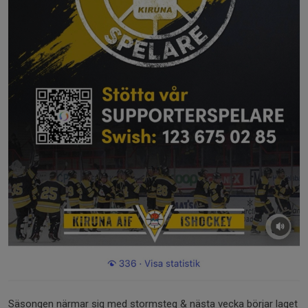
Säsongen närmar sig med stormsteg & nästa vecka börjar laget