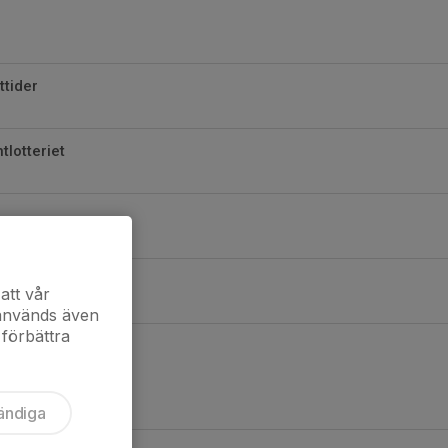
ttider
tlotteriet
rtar upp Bollek
att vår
 används även
 förbättra
ändiga