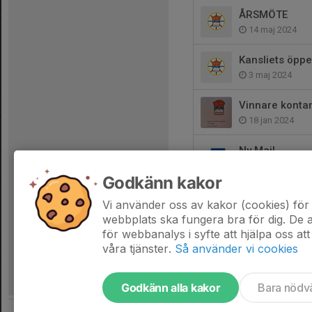
ÅRSMÖTE
14 maj 2024
Kansliets öppe
3 maj 2024
Vinnare kontan
18 jan 2024
Ny Mail
9 nov 2023
Godkänn kakor
Innebandyn sta
Vi använder oss av kakor (cookies) för 
24 okt 2023
webbplats ska fungera bra för dig. De
för webbanalys i syfte att hjälpa oss att
våra tjänster.
Så använder vi cookies
Godkänn alla kakor
Bara nödv