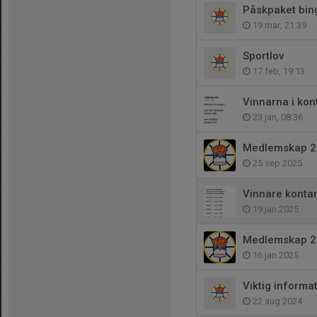
Påskpaket bin
19 mar, 21:39
Sportlov
17 feb, 19:13
Vinnarna i kont
23 jan, 08:36
Medlemskap 2
25 sep 2025
Vinnare kontan
19 jan 2025
Medlemskap 2
16 jan 2025
Viktig informa
22 aug 2024