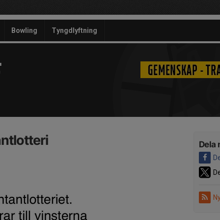
Bowling
Tyngdlyftning
F
ntlotteri
Dela 
De
De
Ny