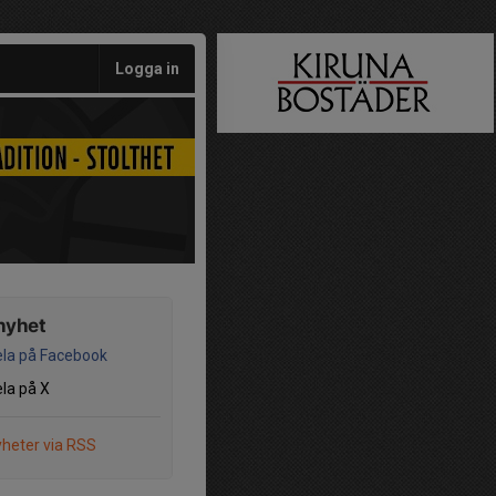
Logga in
nyhet
la på Facebook
la på X
heter via RSS