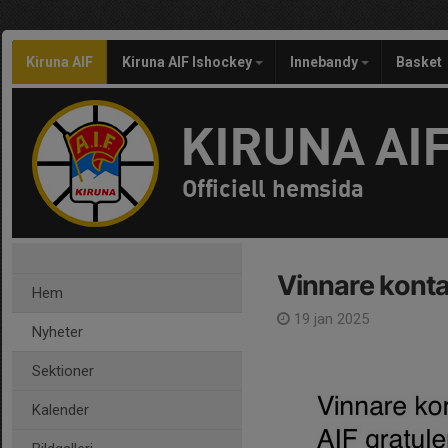
Kiruna AIF
Kiruna AIF Ishockey
Innebandy
Basket
KIRUNA AI
Officiell hemsida
Vinnare konta
Hem
19 jan 2025
Nyheter
Sektioner
Kalender