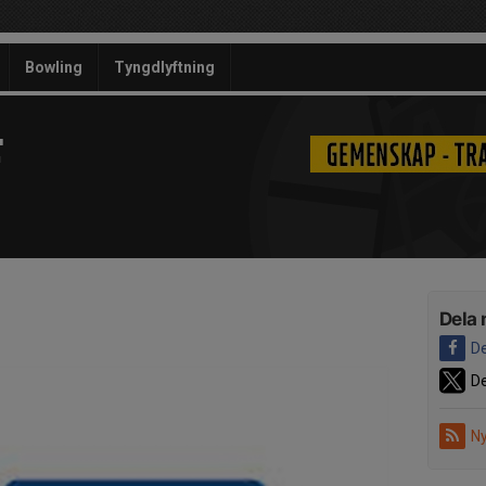
Bowling
Tyngdlyftning
F
Dela 
De
De
Ny