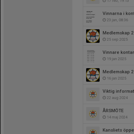
17 feb, 19:13
Vinnarna i kont
23 jan, 08:36
Medlemskap 2
25 sep 2025
Vinnare kontan
19 jan 2025
Medlemskap 2
16 jan 2025
Viktig informa
22 aug 2024
ÅRSMÖTE
14 maj 2024
Kansliets öppe