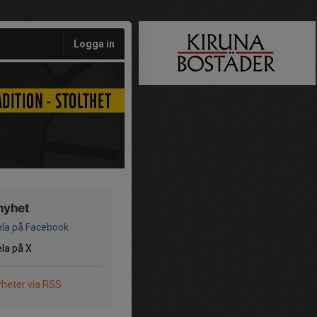
Logga in
nyhet
la på Facebook
la på X
heter via RSS