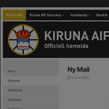
Kiruna AIF
Kiruna AIF Ishockey
Innebandy
Basket
KIRUNA AI
Officiell hemsida
Ny Mail
Hem
9 nov 2023
Nyheter
Sektioner
Kalender