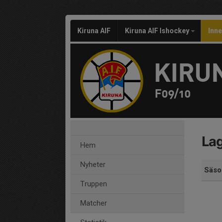
Kiruna AIF
Kiruna AIF Ishockey
Inn
KIRUN
F09/10
Lag
Hem
Nyheter
Säso
Truppen
Matcher