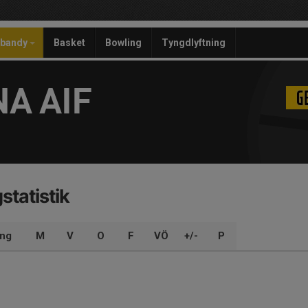
ebandy
Basket
Bowling
Tyngdlyftning
A AIF
statistik
ng
M
V
O
F
VÖ
+/-
P