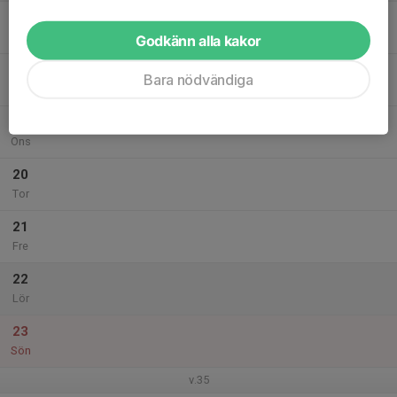
17
Mån
Godkänn alla kakor
18
Bara nödvändiga
Tis
19
Ons
20
Tor
21
Fre
22
Lör
23
Sön
v.35