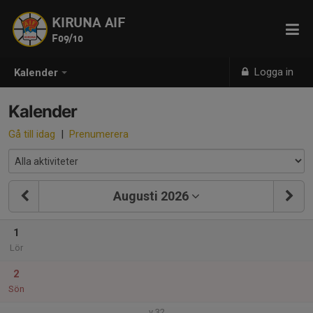
KIRUNA AIF
F09/10
Logga in
Kalender
Kalender
Gå till idag
|
Prenumerera
Augusti 2026
1
Lör
2
Sön
v.32