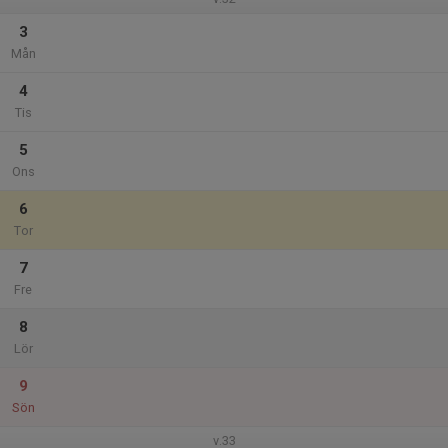
3
Mån
4
Tis
5
Ons
6
Tor
7
Fre
8
Lör
9
Sön
v.33