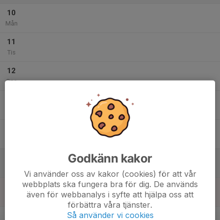
10
Mån
11
Tis
12
Ons
13
Tor
14
Fre
Godkänn kakor
15
Lör
Vi använder oss av kakor (cookies) för att vår
webbplats ska fungera bra för dig. De används
16
även för webbanalys i syfte att hjälpa oss att
Sön
förbättra våra tjänster.
v.34
Så använder vi cookies