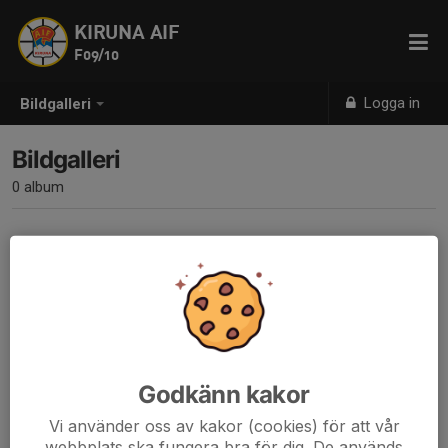
KIRUNA AIF
F09/10
Logga in
Bildgalleri
Bildgalleri
0 album
Inga album skapade
Godkänn kakor
Vi använder oss av kakor (cookies) för att vår
webbplats ska fungera bra för dig. De används