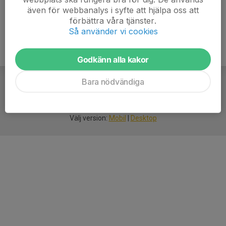
även för webbanalys i syfte att hjälpa oss att
förbättra våra tjänster.
Så använder vi cookies
Godkänn alla kakor
Bara nödvändiga
För
smarta
idrottsföreningar
Välj version:
Mobil
|
Desktop