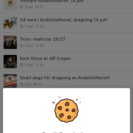
Vinnare Andelslotteriet 16 juli!
16 jul, 09:57
Gå med i Andelslotteriet, dragning 16 juli!
15 jul, 11:20
Triss i matrisar 26/27
14 jul, 11:50
Kent Vinsa är AIF trogen
14 jul, 11:50
Snart dags för dragning av Andelslotteriet!
9 jul, 08:57
Eliasson klar för sin sjunde säsong
13 jun, 14:30
Roland ”Ostis” Eriksson 75 år
12 jun, 20:36