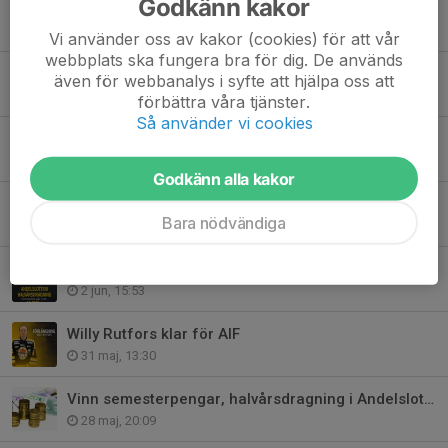
Godkänn kakor
Österrikare till Kiruna AIF
11 jun, 12:30
Vi använder oss av kakor (cookies) för att vår
webbplats ska fungera bra för dig. De används
Vinnare Andelslotteriet 9 juni!
även för webbanalys i syfte att hjälpa oss att
9 jun, 16:10
förbättra våra tjänster.
Så använder vi cookies
Rihards Borskis lämnar AIF
4 jun, 16:46
Godkänn alla kakor
Styrelsen säsongen 26/27
Bara nödvändiga
2 jun, 22:34
Snart dags för dragning i Andelslotteriet
2 jun, 15:53
Willy Rutfors klar för AIF
31 maj, 13:30
Vinn semesterpengar, halvårsdragning i Andelslotteriet!
28 maj, 20:09