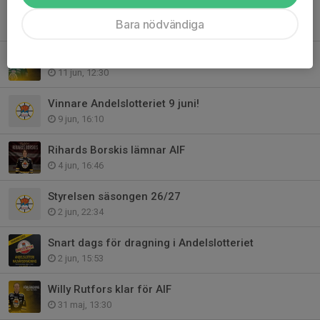
Roland ”Ostis” Eriksson 75 år
Bara nödvändiga
12 jun, 20:36
Österrikare till Kiruna AIF
11 jun, 12:30
Vinnare Andelslotteriet 9 juni!
9 jun, 16:10
Rihards Borskis lämnar AIF
4 jun, 16:46
Styrelsen säsongen 26/27
2 jun, 22:34
Snart dags för dragning i Andelslotteriet
2 jun, 15:53
Willy Rutfors klar för AIF
31 maj, 13:30