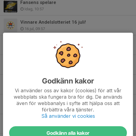
Fansens spelare
Idag, 10:57
Vinnare Andelslotteriet 16 juli!
16 jul, 09:57
Gå med i Andelslotteriet, dragning 16 juli!
15 jul, 11:20
Triss i matrisar 26/27
14 jul, 11:50
Godkänn kakor
Kent Vinsa är AIF trogen
14 jul, 11:50
Vi använder oss av kakor (cookies) för att vår
webbplats ska fungera bra för dig. De används
Snart dags för dragning av Andelslotteriet!
även för webbanalys i syfte att hjälpa oss att
9 jul, 08:57
förbättra våra tjänster.
Så använder vi cookies
Eliasson klar för sin sjunde säsong
13 jun, 14:30
Godkänn alla kakor