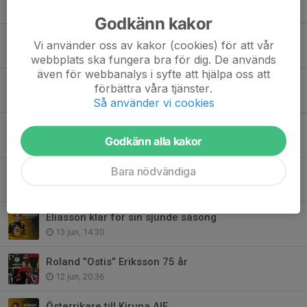
16 jul, 09:57
Godkänn kakor
Gå med i Andelslotteriet, dragning 16 juli!
Vi använder oss av kakor (cookies) för att vår
15 jul, 11:20
webbplats ska fungera bra för dig. De används
även för webbanalys i syfte att hjälpa oss att
Triss i matrisar 26/27
förbättra våra tjänster.
14 jul, 11:50
Så använder vi cookies
Kent Vinsa är AIF trogen
Godkänn alla kakor
14 jul, 11:50
Bara nödvändiga
Snart dags för dragning av Andelslotteriet!
9 jul, 08:57
Eliasson klar för sin sjunde säsong
13 jun, 14:30
Roland ”Ostis” Eriksson 75 år
12 jun, 20:36
Österrikare till Kiruna AIF