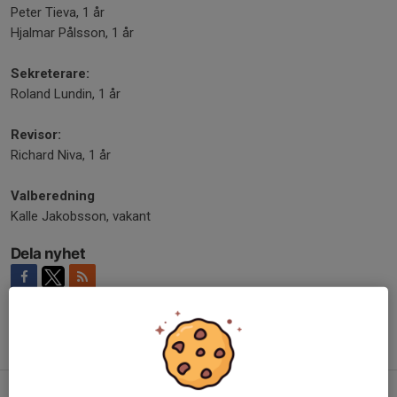
Peter Tieva, 1 år
Hjalmar Pålsson, 1 år
Sekreterare:
Roland Lundin, 1 år
Revisor:
Richard Niva, 1 år
Valberedning
Kalle Jakobsson, vakant
Dela nyhet
Tidigare nyheter
Vinnare Andelslotteriet 16 juli!