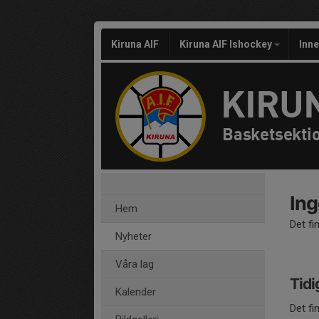
Kiruna AIF
Kiruna AIF Ishockey
Inn
KIRUN
Basketsekti
Ing
Hem
Det fi
Nyheter
Våra lag
Tidi
Kalender
Det fi