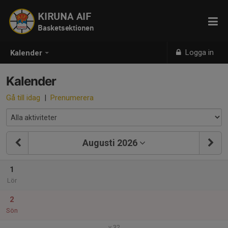
KIRUNA AIF
Basketsektionen
Logga in
Kalender
Kalender
Gå till idag
|
Prenumerera
Augusti 2026
1
Lör
2
Sön
v.32