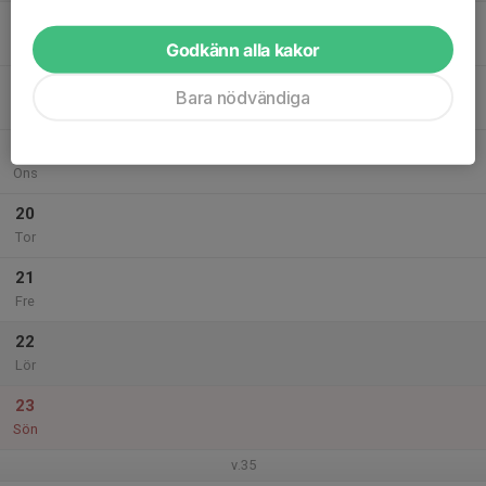
17
Mån
Godkänn alla kakor
18
Bara nödvändiga
Tis
19
Ons
20
Tor
21
Fre
22
Lör
23
Sön
v.35