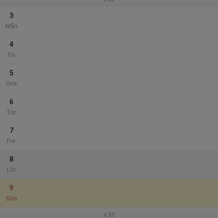
3
Mån
4
Tis
5
Ons
6
Tor
7
Fre
8
Lör
9
Sön
v.33