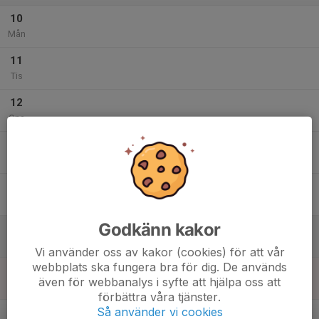
10
Mån
11
Tis
12
Ons
13
Tor
14
Fre
Godkänn kakor
15
Lör
Vi använder oss av kakor (cookies) för att vår
webbplats ska fungera bra för dig. De används
16
även för webbanalys i syfte att hjälpa oss att
Sön
förbättra våra tjänster.
v.34
Så använder vi cookies