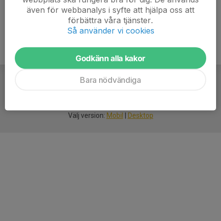
även för webbanalys i syfte att hjälpa oss att
förbättra våra tjänster.
Så använder vi cookies
Godkänn alla kakor
Bara nödvändiga
För
smarta
idrottsföreningar
Välj version:
Mobil
|
Desktop