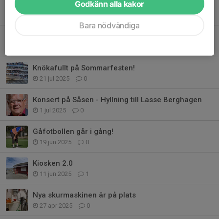
Godkänn alla kakor
Pingissäsongen 2025-2026
4 okt 2025
0
Bara nödvändiga
Hamnfest på Kalvsund imorgon!
31 jul 2025
0
Knökafullt på Sommarfesten!
21 jul 2025
0
Konsert på Såsen - Hyllning till Lasse Berghagen
1 jul 2025
0
Gåfotbollen går i gång!
19 jun 2025
0
Kiosken 2.0
11 jun 2025
1
Nya skurmaskinen är på plats
27 apr 2025
0