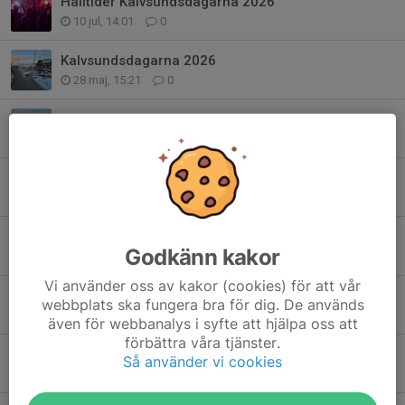
Hålltider Kalvsundsdagarna 2026
10 jul, 14:01
0
Kalvsundsdagarna 2026
28 maj, 15:21
0
Anmälan simskola 2026
20 maj, 12:21
5
Kalvsundsdagarna 2026
15 maj, 13:27
0
Kalvsunds löparfest 2026
Godkänn kakor
8 dec 2025
0
Vi använder oss av kakor (cookies) för att vår
Världens Barn - Kalvsund
webbplats ska fungera bra för dig. De används
9 okt 2025
0
även för webbanalys i syfte att hjälpa oss att
förbättra våra tjänster.
Basta i Såsen
Så använder vi cookies
4 okt 2025
0