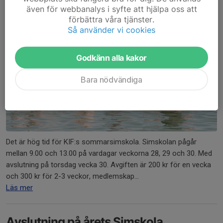
1 jul 2024
1 kommentar
även för webbanalys i syfte att hjälpa oss att
förbättra våra tjänster.
Så använder vi cookies
Godkänn alla kakor
Bara nödvändiga
Det är hög tid för KIF:s sommarsimskola. Simskolan pågår
mellan 9.00 och 13.00 på vardagar veckorna 28, 29 och 30. Med
avslutning på torsdag vecka 30. Avgiften är 200 kr för en vecka
och 300 kr för 2-3 veckor, medlemskap...
Läs mer
Avslutning på årets Simskola