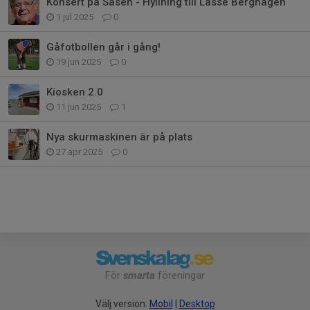
Konsert på Såsen - Hyllning till Lasse Berghagen
1 jul 2025
0
Gåfotbollen går i gång!
19 jun 2025
0
Kiosken 2.0
11 jun 2025
1
Nya skurmaskinen är på plats
27 apr 2025
0
För
smarta
föreningar
Välj version:
Mobil
|
Desktop