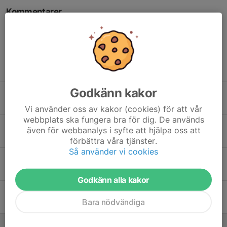
Kommentarer
Tidigare nyheter
Godkänn kakor
Några platser kvar till Sommarfesten i Såsen
22 jul, 10:02
0
Vi använder oss av kakor (cookies) för att vår
webbplats ska fungera bra för dig. De används
Hålltider Kalvsundsdagarna 2026
även för webbanalys i syfte att hjälpa oss att
10 jul, 14:01
0
förbättra våra tjänster.
Så använder vi cookies
Kalvsundsdagarna 2026
28 maj, 15:21
0
Godkänn alla kakor
Anmälan simskola 2026
Bara nödvändiga
20 maj, 12:21
5
Kalvsundsdagarna 2026