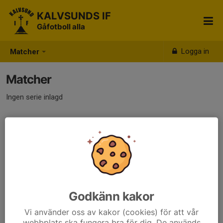
KALVSUNDS IF
Gåfotboll alla
Logga in
Matcher
Matcher
Ingen serie inlagd
Godkänn kakor
Vi använder oss av kakor (cookies) för att vår
webbplats ska fungera bra för dig. De används