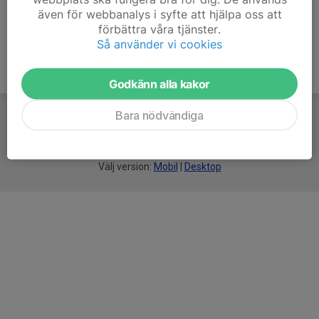
även för webbanalys i syfte att hjälpa oss att
förbättra våra tjänster.
Så använder vi cookies
Godkänn alla kakor
Bara nödvändiga
För
smarta
idrottsföreningar
Välj version:
Mobil
|
Desktop