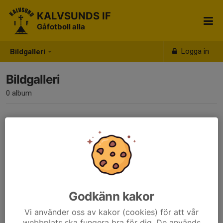
KALVSUNDS IF
Gåfotboll alla
Logga in
Bildgalleri
Bildgalleri
0 album
Inga album skapade
Godkänn kakor
Vi använder oss av kakor (cookies) för att vår
webbplats ska fungera bra för dig. De används