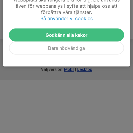
även för webbanalys i syfte att hjälpa oss att
förbättra våra tjänster.
Så använder vi cookies
Godkänn alla kakor
Bara nödvändiga
För
smarta
idrottsföreningar
Välj version:
Mobil
|
Desktop