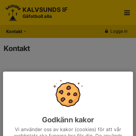
KALVSUNDS IF
Gåfotboll alla
Logga in
Kontakt
Kontakt
Godkänn kakor
Vi använder oss av kakor (cookies) för att vår
webbplats ska fungera bra för dig. De används