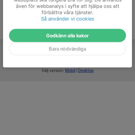
även för webbanalys i syfte att hjälpa oss att
förbättra våra tjänster.
Så använder vi cookies
Godkänn alla kakor
Bara nödvändiga
För
smarta
idrottsföreningar
Välj version:
Mobil
|
Desktop