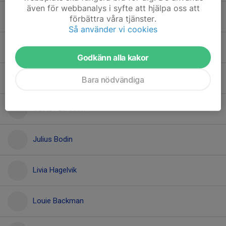
även för webbanalys i syfte att hjälpa oss att
Emil Rhöös
förbättra våra tjänster.
Så använder vi cookies
Erik Larsson
Godkänn alla kakor
Evert Helgesson Lindholm
Bara nödvändiga
Gustav Larsson
Julius Bodin
Livia Hagelvik
Louie Backman