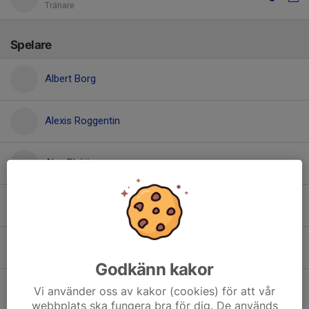
Tränare
Spelare
Albert Borg
Alexis Roggentin
Alva Rhöös
Annie Randvik
August Borg
Godkänn kakor
Disa Sandahl
Vi använder oss av kakor (cookies) för att vår
webbplats ska fungera bra för dig. De används