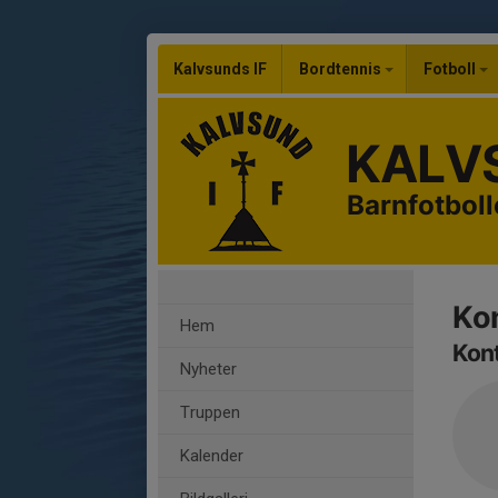
Kalvsunds IF
Bordtennis
Fotboll
KALVS
Barnfotbol
Ko
Hem
Kon
Nyheter
Truppen
Kalender