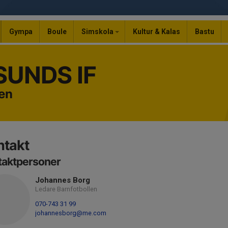
Gympa
Boule
Simskola
Kultur & Kalas
Bastu
UNDS IF
len
ntakt
taktpersoner
Johannes Borg
Ledare Barnfotbollen
070-743 31 99
johannesborg@me.com