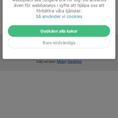
även för webbanalys i syfte att hjälpa oss att
förbättra våra tjänster.
Så använder vi cookies
Godkänn alla kakor
Bara nödvändiga
För
smarta
idrottsföreningar
Välj version:
Mobil
|
Desktop