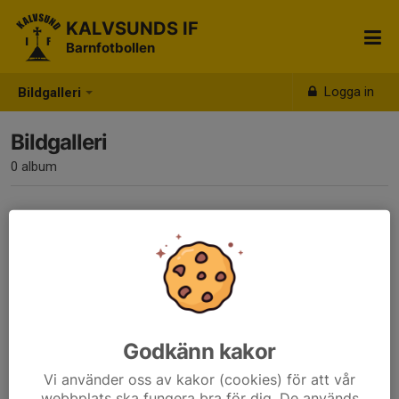
KALVSUNDS IF
Barnfotbollen
Logga in
Bildgalleri
Bildgalleri
0 album
Inga album skapade
Godkänn kakor
Vi använder oss av kakor (cookies) för att vår
webbplats ska fungera bra för dig. De används