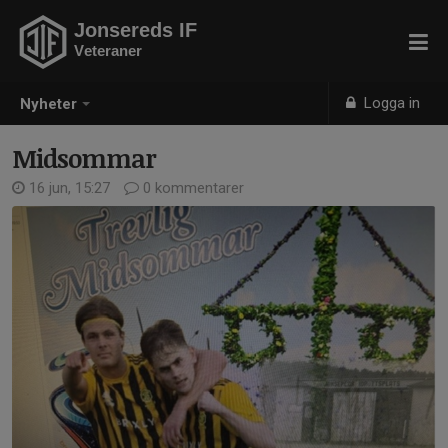
Jonsereds IF
Veteraner
Logga in
Nyheter
Midsommar
16 jun, 15:27
0 kommentarer