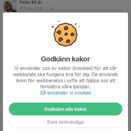
Pelle 80 år
2 feb, 07:33
4
Februariträff
21 jan, 08:14
0
Peter Henriksson
14 dec 2025
1
Godkänn kakor
Bingolotto
10 dec 2025
0
Vi använder oss av kakor (cookies) för att vår
webbplats ska fungera bra för dig. De används
Veteranmöte december
även för webbanalys i syfte att hjälpa oss att
27 nov 2025
0
förbättra våra tjänster.
Så använder vi cookies
Erik och Reino
13 nov 2025
0
Godkänn alla kakor
Armas Jigenstedt 80
Bara nödvändiga
6 nov 2025
0