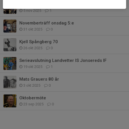
Pelle hos veteranerna
5 nov 2025
1
Novemberträff onsdag 5:e
31 okt 2025
0
Kjell Spångberg 70
26 okt 2025
0
Serieavslutning Landvetter IS Jonsereds IF
19 okt 2025
1
Mats Grauers 80 år
3 okt 2025
0
Oktobermöte
23 sep 2025
0