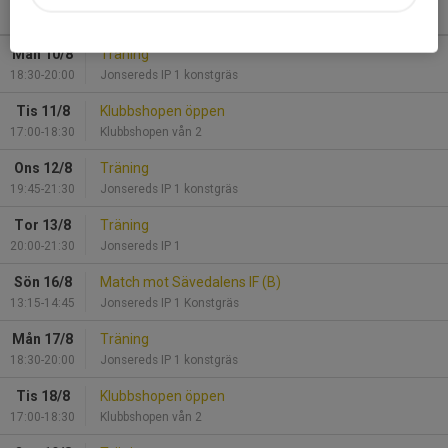
Kommande aktiviteter
Mån 10/8
Träning
18:30-20:00
Jonsereds IP 1 konstgräs
Tis 11/8
Klubbshopen öppen
17:00-18:30
Klubbshopen vån 2
Ons 12/8
Träning
19:45-21:30
Jonsereds IP 1 konstgräs
Tor 13/8
Träning
20:00-21:30
Jonsereds IP 1
Sön 16/8
Match mot Sävedalens IF (B)
13:15-14:45
Jonsereds IP 1 Konstgräs
Mån 17/8
Träning
18:30-20:00
Jonsereds IP 1 konstgräs
Tis 18/8
Klubbshopen öppen
17:00-18:30
Klubbshopen vån 2