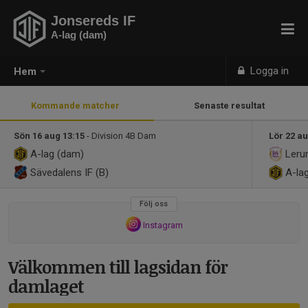
Jonsereds IF
A-lag (dam)
Logga in
Hem
Kommande matcher
Senaste resultat
Sön 16 aug 13:15
- Division 4B Dam
Lör 22 au
A-lag (dam)
Leru
Sävedalens IF (B)
A-la
Följ oss
Instagram
Välkommen till lagsidan för
damlaget