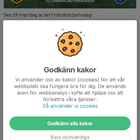
Den 29 maj/Idag är det Fotbollströjefredag!
Gör som vi – ta på dig ditt favoritlags matchtröja och lägg upp
en selfie på sociala medier med #Fotbollströjefredag.
Glöm inte swisha en gåva till 90 20 991 och stötta den...
Läs mer
Fler nyheter
Godkänn kakor
Storseger hemma på Jonsereds IP
Vi använder oss av kakor (cookies) för att vår
24 maj, 16:21
2
webbplats ska fungera bra för dig. De används
även för webbanalys i syfte att hjälpa oss att
Hemmamatch mot Hönö IS på söndag
förbättra våra tjänster.
22 maj, 21:07
0
Så använder vi cookies
Bortamatch mot GFF väntar på söndag
Godkänn alla kakor
15 maj, 17:26
1
Bara nödvändiga