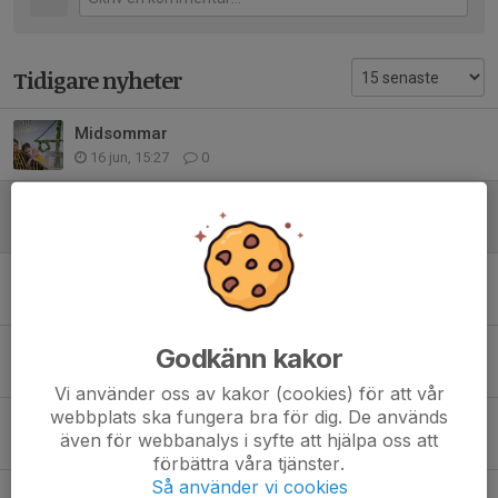
Tidigare nyheter
Midsommar
16 jun, 15:27
0
Juni på herrgårn
3 jun, 15:23
0
Pelle 80 år
2 feb, 07:33
4
Februariträff
Godkänn kakor
21 jan, 08:14
0
Vi använder oss av kakor (cookies) för att vår
webbplats ska fungera bra för dig. De används
Peter Henriksson
även för webbanalys i syfte att hjälpa oss att
14 dec 2025
1
förbättra våra tjänster.
Så använder vi cookies
Bingolotto