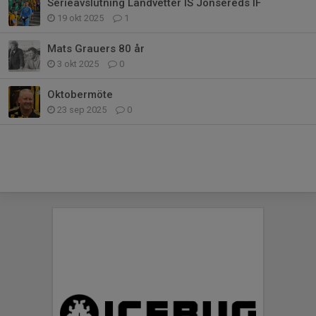
Serieavslutning Landvetter IS Jonsereds IF
19 okt 2025
1
Mats Grauers 80 år
3 okt 2025
0
Oktobermöte
23 sep 2025
0