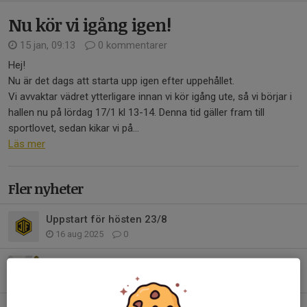
Nu kör vi igång igen!
15 jan, 09:13
0 kommentarer
Hej!
Nu är det dags att starta upp igen efter uppehållet.
Vi avvaktar vädret ytterligare innan vi kör igång ute, så vi börjar i
hallen nu på lördag 17/1 kl 13-14. Denna tid gäller fram till
sportlovet, sedan kikar vi på...
Läs mer
Fler nyheter
Uppstart för hösten 23/8
16 aug 2025
0
Fotbollskola 2025 - anmälan öppen!
15 maj 2025
0