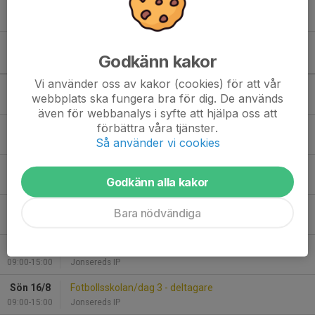
Lagfoto 26/4
17 apr 2025
0
Godkänn kakor
Kommande aktiviteter
Vi använder oss av kakor (cookies) för att vår
Lör 8/8
Ev. Träning
webbplats ska fungera bra för dig. De används
09:15-10:30
Jonsered KG III
även för webbanalys i syfte att hjälpa oss att
förbättra våra tjänster.
Tis 11/8
Klubbshopen öppen
Så använder vi cookies
17:00-18:30
Klubbshopen vån 2
Tor 13/8
Träning
Godkänn alla kakor
17:15-18:30
Jonsered KG II
Fre 14/8
Fotbollsskolan/dag 1 - deltagare
Bara nödvändiga
09:00-15:00
Jonsereds IP
Lör 15/8
Fotbollsskolan/dag 2 - deltagare
09:00-15:00
Jonsereds IP
Sön 16/8
Fotbollsskolan/dag 3 - deltagare
09:00-15:00
Jonsereds IP