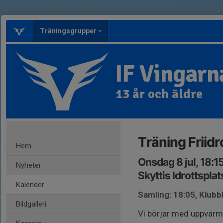
Träningsgrupper
IF Vingarna
13 år och äldre
Träning Friidro
Hem
Onsdag 8 jul, 18:1
Nyheter
Skyttis Idrottsplat
Kalender
Samling: 18:05, Klub
Bildgalleri
Vi börjar med uppvärmn