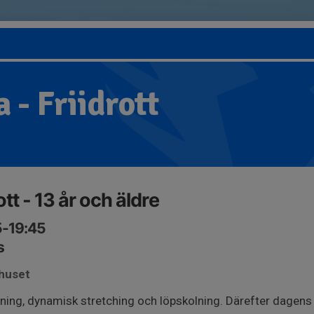
 - Friidrott
tt - 13 år och äldre
5-19:45
s
bhuset
ing, dynamisk stretching och löpskolning. Därefter dagens s