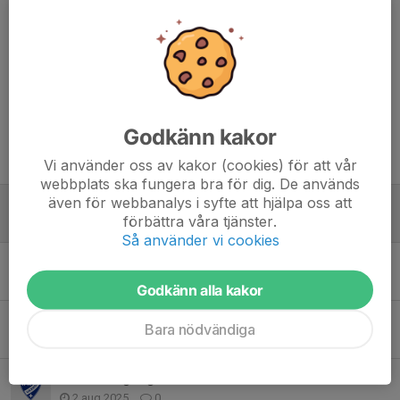
Kommentarer
Godkänn kakor
Tidigare nyheter
Vi använder oss av kakor (cookies) för att vår
webbplats ska fungera bra för dig. De används
även för webbanalys i syfte att hjälpa oss att
Säsongens träningstider!
förbättra våra tjänster.
28 feb, 18:20
0
Så använder vi cookies
Juluppehåll!
10 dec 2025
1
Godkänn alla kakor
Ny träningstid from nästa vecka!!
Bara nödvändiga
8 okt 2025
0
Nu kör vi igång!
2 aug 2025
0