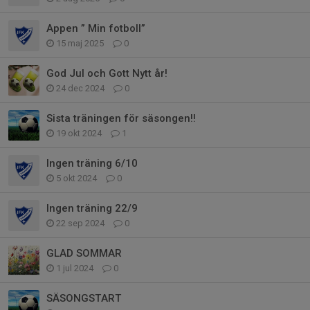
Appen ” Min fotboll”
15 maj 2025
0
God Jul och Gott Nytt år!
24 dec 2024
0
Sista träningen för säsongen!!
19 okt 2024
1
Ingen träning 6/10
5 okt 2024
0
Ingen träning 22/9
22 sep 2024
0
GLAD SOMMAR
1 jul 2024
0
SÄSONGSTART