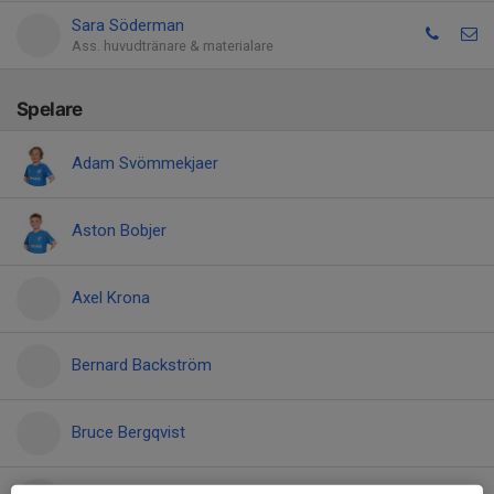
Sara Söderman
Ass. huvudtränare & materialare
Spelare
Adam Svömmekjaer
Aston Bobjer
Axel Krona
Bernard Backström
Bruce Bergqvist