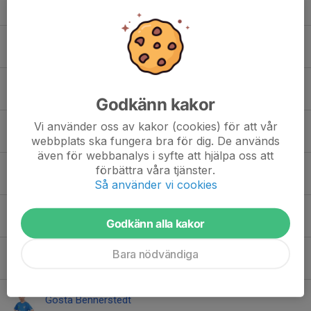
Ebba Wergeni
Elise Åberg
Elliott Falk
Godkänn kakor
Vi använder oss av kakor (cookies) för att vår
Elodie Lyckman
webbplats ska fungera bra för dig. De används
även för webbanalys i syfte att hjälpa oss att
förbättra våra tjänster.
Erik Birck
Så använder vi cookies
Frank Nikolajeff
Godkänn alla kakor
Bara nödvändiga
Gustav Wegener
Gösta Bennerstedt