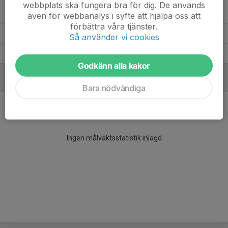
webbplats ska fungera bra för dig. De används
Edvin Warnander
3
0
0
0
0
även för webbanalys i syfte att hjälpa oss att
förbättra våra tjänster.
Devin Grahn Dahlin
5
0
0
0
0
Så använder vi cookies
August Olsson
2
0
0
0
0
Godkänn alla kakor
MÅLVAKTER
Bara nödvändiga
Ingen målvaktsstatistik inlagd