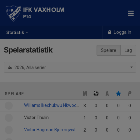
IFK VAXHOLM
P14
Logga in
Statistik
Spelarstatistik
Spelare
Lag
2026, Alla serier
SPELARE
Williams Ikechukwu Nkwocha
3
0
0
0
0
Victor Thulin
1
0
0
0
0
Victor Hagman Bjermqvist
2
0
0
0
0