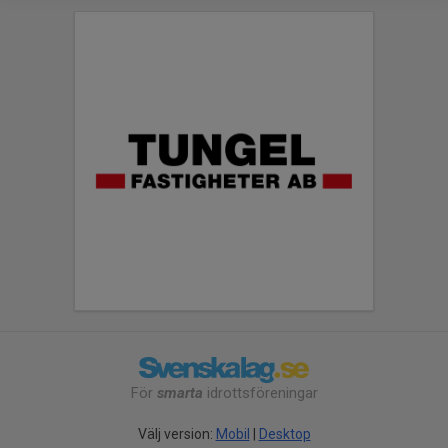
För
smarta
idrottsföreningar
Välj version:
Mobil
|
Desktop