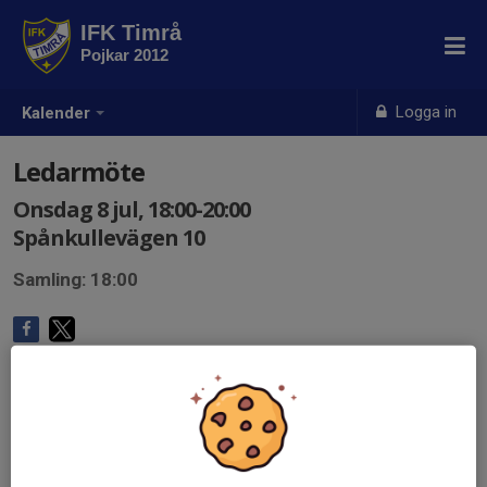
IFK Timrå
Pojkar 2012
Logga in
Kalender
Ledarmöte
Onsdag 8 jul, 18:00-20:00
Spånkullevägen 10
Samling: 18:00