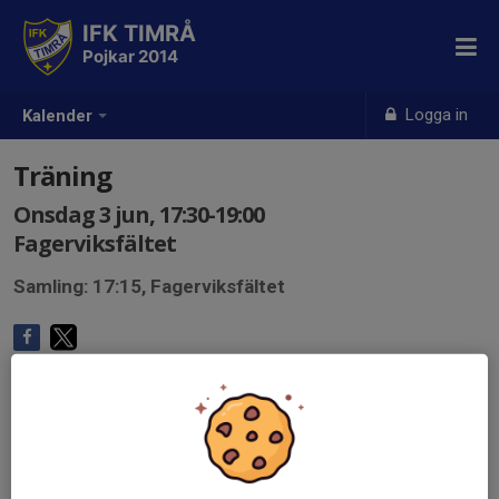
IFK TIMRÅ
Pojkar 2014
Logga in
Kalender
Träning
Onsdag 3 jun, 17:30-19:00
Fagerviksfältet
Samling: 17:15, Fagerviksfältet