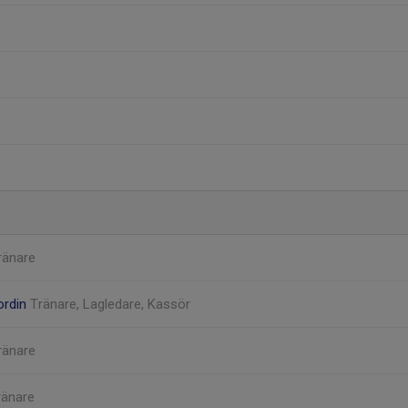
ränare
ordin
Tränare, Lagledare, Kassör
ränare
ränare