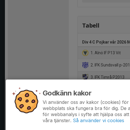
Tabell
Div 4 C Pojkar vår 2026
1. Alnö IF P13 Vit
2. IFK Sundsvall p-20
3. IFK Timrå P2013
4. Sidsjö-Böle IF Grön
Godkänn kakor
5. Matfors IF P13
Vi använder oss av kakor (cookies) för 
webbplats ska fungera bra för dig. De
för webbanalys i syfte att hjälpa oss att
våra tjänster.
Så använder vi cookies