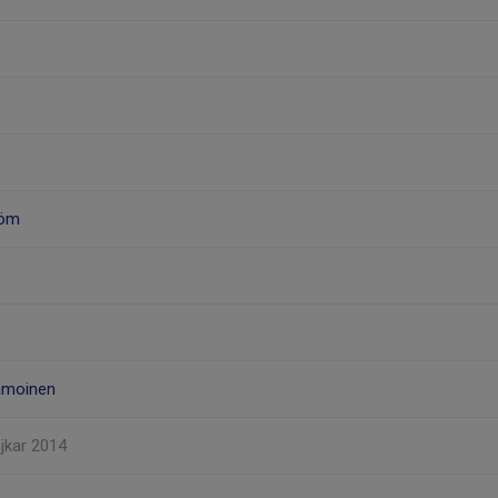
röm
amoinen
ojkar 2014