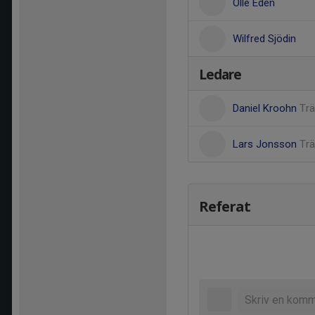
Olle Edén
Wilfred Sjödin
Ledare
Daniel Kroohn
Trä
Lars Jonsson
Trä
Referat