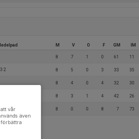
 Medelpad
M
V
O
F
GM
IM
8
7
1
0
61
11
13 2
8
5
0
3
33
35
8
4
0
4
32
30
8
3
1
4
42
26
att vår
8
0
0
8
7
73
 används även
 förbättra