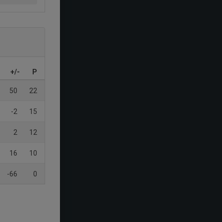
+/-
P
50
22
-2
15
2
12
16
10
-66
0