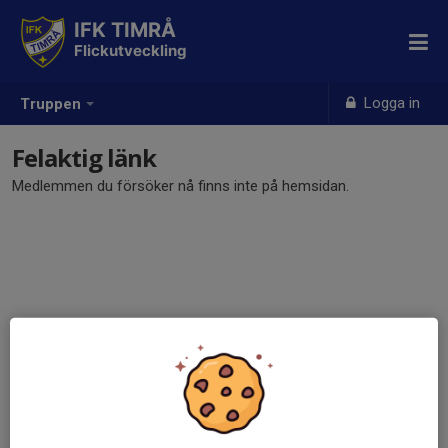
IFK TIMRÅ
Flickutveckling
Logga in
Truppen
Felaktig länk
Medlemmen du försöker nå finns inte på hemsidan.