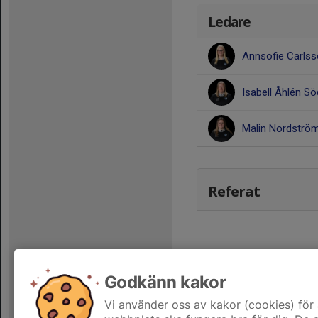
Ledare
Annsofie Carls
Isabell Åhlén S
Malin Nordströ
Referat
Godkänn kakor
Vi använder oss av kakor (cookies) för 