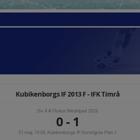
Kubikenborgs IF 2013 F - IFK Timrå
Div 4 A Flickor Medelpad 2026
0 - 1
31 maj, 10:00, Kubikenborgs IP Konstgräs Plan 1