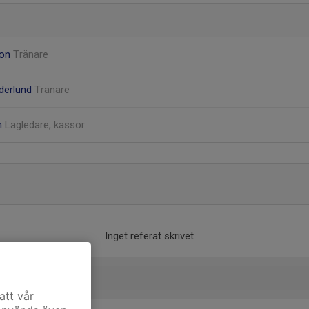
son
Tränare
öderlund
Tränare
m
Lagledare, kassör
Inget referat skrivet
att vår