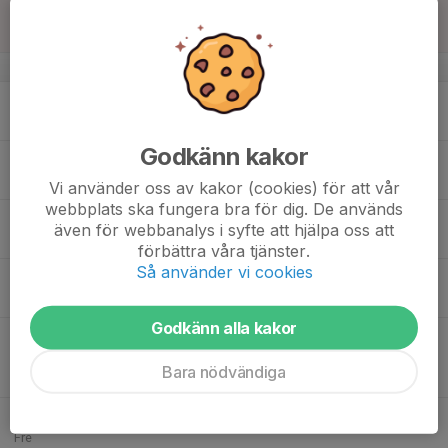
14:30
Sön
Pojkar Div 8 Falköping
Karstorp Nedre
v.34
17
18:30
Träning
20:00
Mån
Karstorp Nedre
Godkänn kakor
18
Tis
Vi använder oss av kakor (cookies) för att vår
webbplats ska fungera bra för dig. De används
19
18:30
Träning
även för webbanalys i syfte att hjälpa oss att
20:00
Ons
Karstorp Nedre
förbättra våra tjänster.
Så använder vi cookies
20
18:30
Träning
20:00
Tor
Karstorp övre
Godkänn alla kakor
18:45
Match mot Tomtens IF
20:45
Pojkar Div 8 Falköping
Bara nödvändiga
Klostervallen B
21
Fre