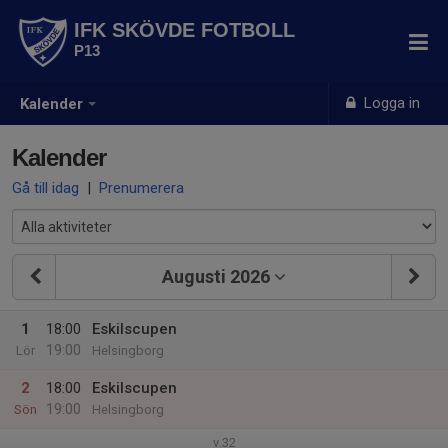
IFK SKÖVDE FOTBOLL
P13
Logga in
Kalender
Kalender
Gå till idag
|
Prenumerera
Augusti 2026
1
18:00
Eskilscupen
19:00
Lör
Helsingborg
2
18:00
Eskilscupen
19:00
Sön
Helsingborg
v.32