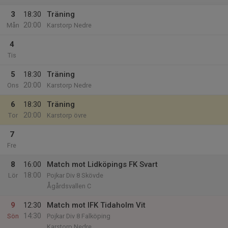
3
18:30
Träning
20:00
Mån
Karstorp Nedre
4
Tis
5
18:30
Träning
20:00
Ons
Karstorp Nedre
6
18:30
Träning
20:00
Tor
Karstorp övre
7
Fre
8
16:00
Match mot Lidköpings FK Svart
18:00
Lör
Pojkar Div 8 Skövde
Ågårdsvallen C
9
12:30
Match mot IFK Tidaholm Vit
14:30
Sön
Pojkar Div 8 Falköping
Karstorp Nedre