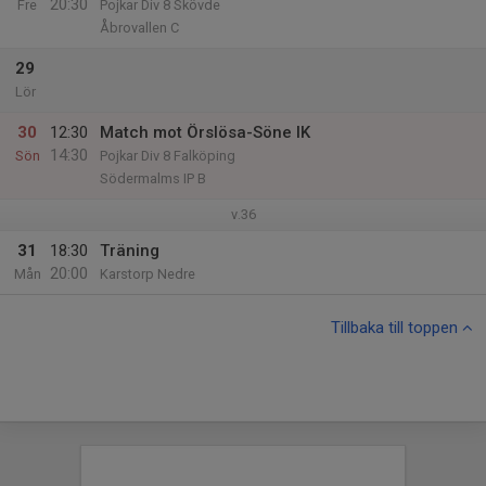
20:30
Fre
Pojkar Div 8 Skövde
Åbrovallen C
29
Lör
30
12:30
Match mot Örslösa-Söne IK
14:30
Sön
Pojkar Div 8 Falköping
Södermalms IP B
v.36
31
18:30
Träning
20:00
Mån
Karstorp Nedre
Tillbaka till toppen