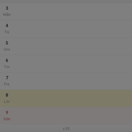
3
Mån
4
Tis
5
Ons
6
Tor
7
Fre
8
Lör
9
Sön
v.33