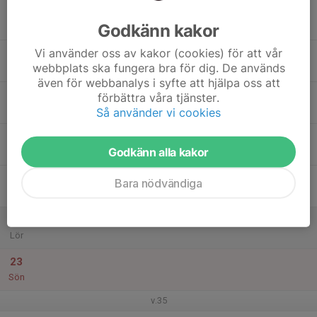
17
Godkänn kakor
Mån
Vi använder oss av kakor (cookies) för att vår
18
webbplats ska fungera bra för dig. De används
Tis
även för webbanalys i syfte att hjälpa oss att
19
förbättra våra tjänster.
Ons
Så använder vi cookies
20
Godkänn alla kakor
Tor
21
Bara nödvändiga
Fre
22
Lör
23
Sön
v.35