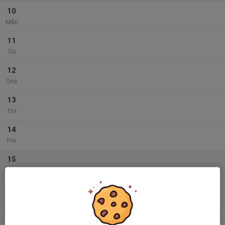
10
Mån
11
Tis
12
Ons
13
Tor
14
Fre
15
Lör
16
Sön
v.34