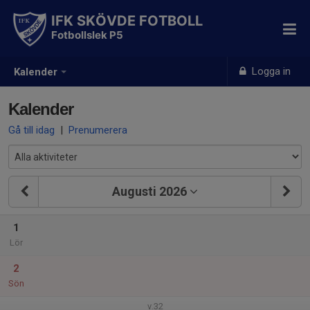
IFK SKÖVDE FOTBOLL
Fotbollslek P5
Logga in
Kalender
Kalender
Gå till idag
|
Prenumerera
Augusti 2026
1
Lör
2
Sön
v.32