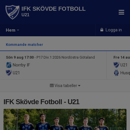
IFK SKÖVDE FOTBOLL
U21
Logga in
Hem
Kommande matcher
Sön 9 aug 17:00
- P17 Div.1 2026 Nordöstra Götaland
Fre 14 au
Norrby IF
U21
U21
Husq
Visa tabeller
IFK Skövde Fotboll - U21