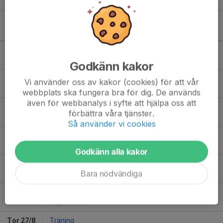
Kommande aktiviteter
Sön 9/8
Match mot Norrby IF
17:00-19:00
Ramnavallen konstgräs
Godkänn kakor
Tor 13/8
Träning
Vi använder oss av kakor (cookies) för att vår
19:30-21:00
Södermalm A-plan
webbplats ska fungera bra för dig. De används
även för webbanalys i syfte att hjälpa oss att
Fre 14/8
Match mot Husqvarna FF
förbättra våra tjänster.
19:30-21:30
Södermalms IP A
Så använder vi cookies
Tis 18/8
Match mot Tidaholms GoIF U21
19:30-21:30
Södermalms IP B
Godkänn alla kakor
Tor 20/8
Träning
Bara nödvändiga
19:30-21:00
Södermalm A-plan
Sön 23/8
Match mot Åtvidabergs FF
14:00-16:00
Kopparvallen
Tor 27/8
Träning