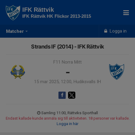
IFK Rättvik
IFK Rättvik HK Flickor 2013-2015
Logga in
Matcher
Strands IF (2014) - IFK Rättvik
F11 Norra Mitt
-
15 mar 2025, 12:00, Hudiksvalls IH
Samling 11:00, Rättviks Sporthall
Endast kallade kunde anmäla sig till aktiviteten. 18 personer var kallade.
Logga in här