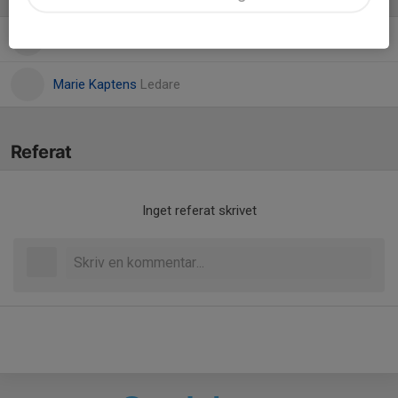
Maria Leander
Ledare
Marie Kaptens
Ledare
Referat
Inget referat skrivet