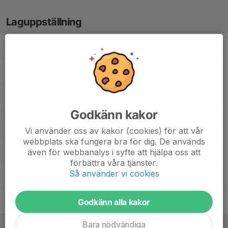
Laguppställning
11. Ebba Backlund
22. Ebba Parnebring
10. Hanna Gustavsson
Godkänn kakor
14. Meya Kapténs
Vi använder oss av kakor (cookies) för att vår
webbplats ska fungera bra för dig. De används
Muska Bibic
även för webbanalys i syfte att hjälpa oss att
förbättra våra tjänster.
Så använder vi cookies
2. Nova Kapténs
9. Svea Lisell
Godkänn alla kakor
Bara nödvändiga
Ledare