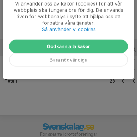
Vi använder oss av kakor (cookies) för att vår
Ålder
12 år
webbplats ska fungera bra för dig. De används
även för webbanalys i syfte att hjälpa oss att
förbättra våra tjänster.
Så använder vi cookies
Godkänn alla kakor
ALLA SERIER
ALLA ÅR
Bara nödvändiga
Säsongen 25/26
14
0
0
Säsongen 24/25
14
0
0
Totalt
28
0
0
För
smarta
idrottsföreningar