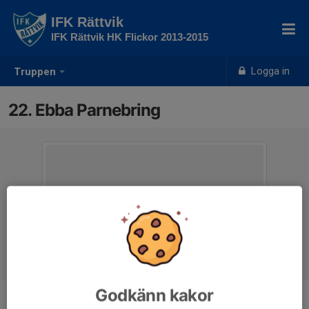
IFK Rättvik
IFK Rättvik HK Flickor 2013-2015
Logga in
Truppen
22. Ebba Parnebring
Godkänn kakor
Position
-