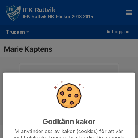
IFK Rättvik
IFK Rättvik HK Flickor 2013-2015
Logga in
Truppen
Marie Kaptens
Godkänn kakor
Vi använder oss av kakor (cookies) för att vår
webbplats ska fungera bra för dig. De används
Titel
Ledare