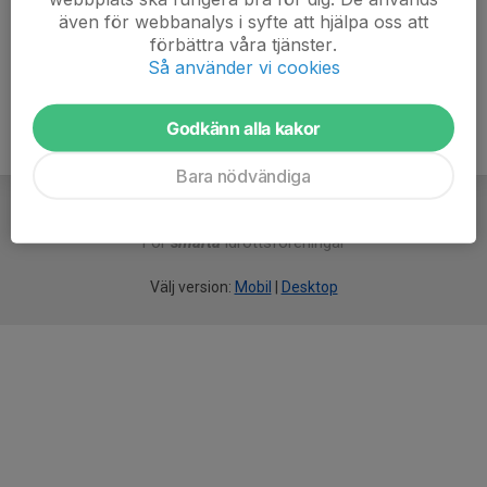
även för webbanalys i syfte att hjälpa oss att
Ålder
44 år
förbättra våra tjänster.
Så använder vi cookies
Godkänn alla kakor
Bara nödvändiga
För
smarta
idrottsföreningar
Välj version:
Mobil
|
Desktop