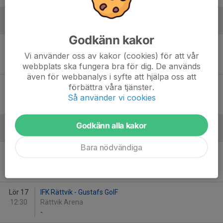
December
Godkänn kakor
Lör 6
IFK Rättvik - Arbrå HK -14 Blå
12:30
Celsiushallen, Edsbyn
Vi använder oss av kakor (cookies) för att vår
-
webbplats ska fungera bra för dig. De används
även för webbanalys i syfte att hjälpa oss att
Lör 6
Edsbyns IF HF - IFK Rättvik
förbättra våra tjänster.
14:00
Celsiushallen, Edsbyn
Så använder vi cookies
-
Godkänn alla kakor
Januari - 2026
Bara nödvändiga
Lör 17
IFK Rättvik - Borlänge HK 14 vit
09:30
Rättvik Arena
-
Lör 17
IFK Rättvik - Gustafs GoIF
12:30
Rättvik Arena
-