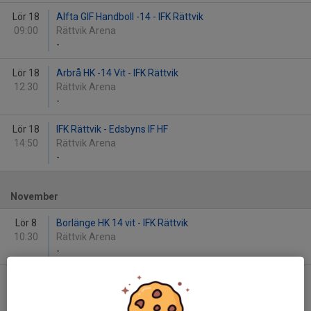
Lör 18
Alfta GIF Handboll -14 - IFK Rättvik
09:00
Rättvik Arena
-
Lör 18
Arbrå HK -14 Vit - IFK Rättvik
12:30
Rättvik Arena
-
Lör 18
IFK Rättvik - Edsbyns IF HF
14:50
Rättvik Arena
-
November
Lör 8
Borlänge HK 14 vit - IFK Rättvik
10:30
Rättvik Arena
-
Lör 8
Strands IF -14 - IFK Rättvik
13:30
Rättvik Arena
-