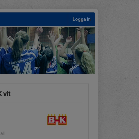
Logga in
 vit
all