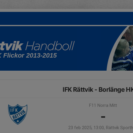
K Flickor 2013-2015
IFK Rättvik - Borlänge HK
F11 Norra Mitt
-
23 feb 2025, 13:00, Rättvik Sporth