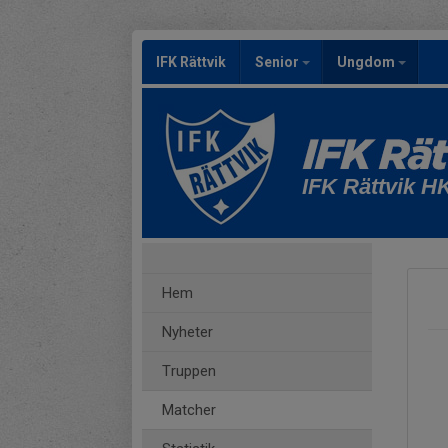
IFK Rättvik
Senior
Ungdom
IFK Rättvik H
Hem
Nyheter
Truppen
Matcher