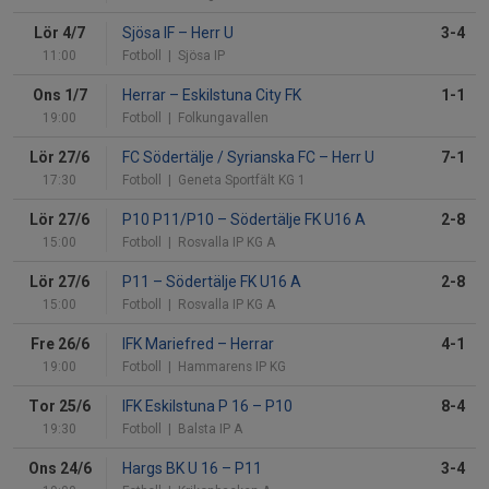
Lör 4/7
Sjösa IF
–
Herr U
3-4
11:00
Fotboll
| Sjösa IP
Ons 1/7
Herrar
–
Eskilstuna City FK
1-1
19:00
Fotboll
| Folkungavallen
Lör 27/6
FC Södertälje / Syrianska FC
–
Herr U
7-1
17:30
Fotboll
| Geneta Sportfält KG 1
Lör 27/6
P10 P11/P10
–
Södertälje FK U16 A
2-8
15:00
Fotboll
| Rosvalla IP KG A
Lör 27/6
P11
–
Södertälje FK U16 A
2-8
15:00
Fotboll
| Rosvalla IP KG A
Fre 26/6
IFK Mariefred
–
Herrar
4-1
19:00
Fotboll
| Hammarens IP KG
Tor 25/6
IFK Eskilstuna P 16
–
P10
8-4
19:30
Fotboll
| Balsta IP A
Ons 24/6
Hargs BK U 16
–
P11
3-4