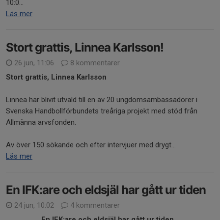
10:0...
Läs mer
Stort grattis, Linnea Karlsson!
26 jun, 11:06
8 kommentarer
Stort grattis, Linnea Karlsson
Linnea har blivit utvald till en av 20 ungdomsambassadörer i
Svenska Handbollförbundets treåriga projekt med stöd från
Allmänna arvsfonden.
Av över 150 sökande och efter intervjuer med drygt...
Läs mer
En IFK:are och eldsjäl har gått ur tiden
24 jun, 10:02
4 kommentarer
En IFK:are och eldsjäl har gått ur tiden