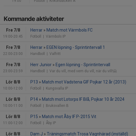
19:00
Fotboll
| Krikonbacken A
Kommande aktiviteter
Fre 7/8
Herrar
»
Match mot Värmbols FC
19:00-20:45
Fotboll
| Värmbols IP
Fre 7/8
Herrar
»
EGEN löpning - Sprintintervall 1
22:00-23:00
Handboll
| Valfritt
Fre 7/8
Herr Junior
»
Egen löpning - Sprintintervall
23:00-23:59
Handboll
| Var du vill, med vem du vill, när du vill!🤗
Lör 8/8
P13
»
Match mot Vadstena GIF Pojkar 12 år (2013)
10:00-12:00
Fotboll
| Kungsvalla IP
Lör 8/8
P14
»
Match mot Lotorps IF Blå, Pojkar 10 år 2024
10:00-11:00
Fotboll
| Bruksvallen B
Lör 8/8
P15
»
Match mot Åby IF P-2015 Vit
11:00-12:00
Fotboll
| Åby IP
Lör 8/8
Dam J
»
Träningsmatch Trosa Vagnhärad (inställd)